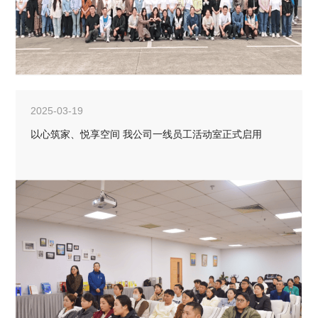
2025-03-19
以心筑家、悦享空间 我公司一线员工活动室正式启用