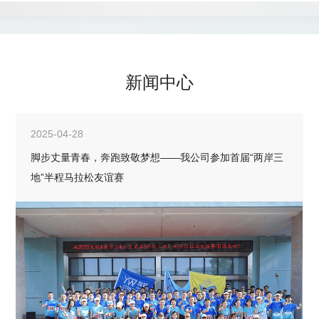
新闻中心
2025-04-28
脚步丈量青春，奔跑致敬梦想——我公司参加首届“两岸三
地”半程马拉松友谊赛