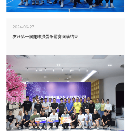
2024-06-27
友旺第一届趣味掼蛋争霸赛圆满结束