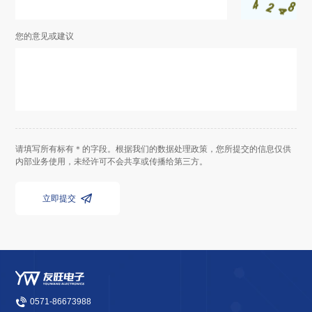
您的意见或建议
请填写所有标有＊的字段。根据我们的数据处理政策，您所提交的信息仅供
内部业务使用，未经许可不会共享或传播给第三方。
立即提交
0571-86673988