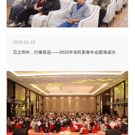
2025-01-22
芯之所向，行臻致远——2025年友旺新春年会圆满成功