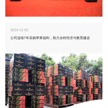
2024-12-02
公司连续7年采购苹果福利，助力乡村经济与教育建设