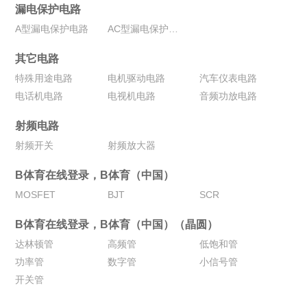
漏电保护电路
A型漏电保护电路
AC型漏电保护电路
其它电路
特殊用途电路
电机驱动电路
汽车仪表电路
电话机电路
电视机电路
音频功放电路
射频电路
射频开关
射频放大器
B体育在线登录，B体育（中国）
MOSFET
BJT
SCR
B体育在线登录，B体育（中国）（晶圆）
达林顿管
高频管
低饱和管
功率管
数字管
小信号管
开关管