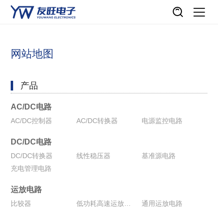
网站地图
产品
AC/DC电路
AC/DC控制器
AC/DC转换器
电源监控电路
DC/DC电路
DC/DC转换器
线性稳压器
基准源电路
充电管理电路
运放电路
比较器
低功耗高速运放电路
通用运放电路