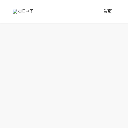
首页
AC/DC电路
电动自行车
DC/DC电路
AC/DC控制器
电池充电器
漏电保护
运放电路
智能家居
漏电保护电路
计算机
其它电路
射频电路
储能
2025年4月26日上午8:20，春光明媚，由我公司
B体育在线登录，B体育（中
通讯
在钱塘江滨绿道活力开跑。同时我公司总经理罗华兵与杭州
国）
活动设置了半程马拉松（21公里）、10公里竞速跑及5
多媒体
B体育在线登录，B体育（中
将参加活动。本次活动以“运动·快乐·健康·友谊”作为主题