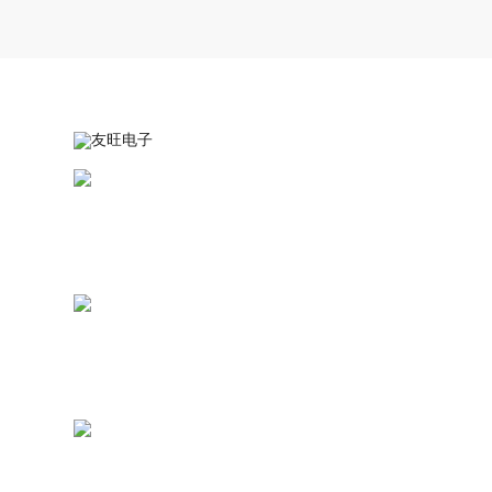
产品中
0571-86673988
AC/DC
DC/D
运放电
漏电保
youwang@youwang.com.cn
其它电
射频电
B体育
B体育
杭州市滨江区诚业路1号