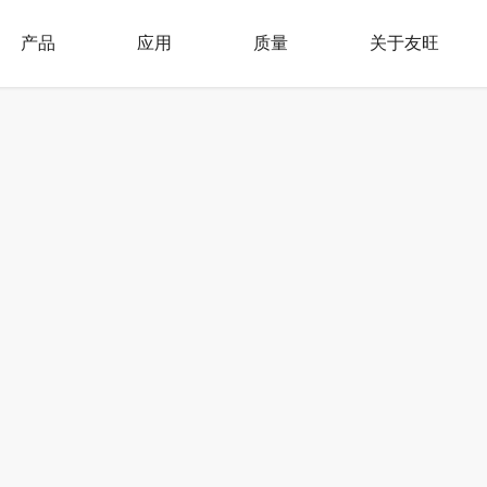
产品
应用
质量
关于友旺
AC/DC转换器
转换器
电源监控电路
协同杭州美卡乐光电有限公司、士兰半导体制造事业总部杭州制造中心、成都制
士兰微副董事长兼总裁郑少波也身体力行加入了此次活动。
公里欢乐跑三大组别，吸引了来自各兄弟公司的近百名跑步爱好者参与，我公
，用奔跑传递健康理念，用赛事深化企业友谊。