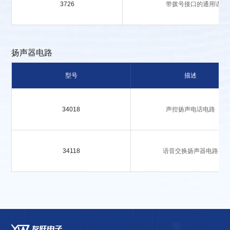
3726
带拨号接口的通用语音
扬声器电路
型号
描述
34018
声控扬声电话电路
34118
语音交换扬声器电路