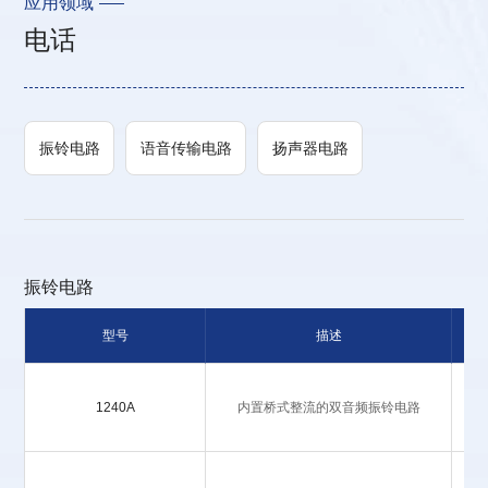
应用领域
电话
振铃电路
语音传输电路
扬声器电路
振铃电路
型号
描述
1240A
内置桥式整流的双音频振铃电路