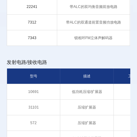
22241
带ALC的双均衡音频前放电路
7312
带ALC的双通道前置音频功放电路
7343
锁相环FM立体声解码器
发射电路/接收电路
型号
描述
工作
10691
低功耗压缩/扩展器
31101
压缩扩展器
572
压缩扩展器