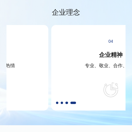
企业理念
04
企业精神
专业、敬业、合作、担当