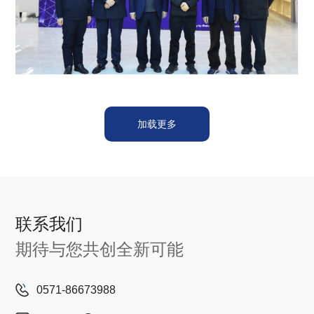
加载更多
联系我们
期待与您共创全新可能
0571-86673988