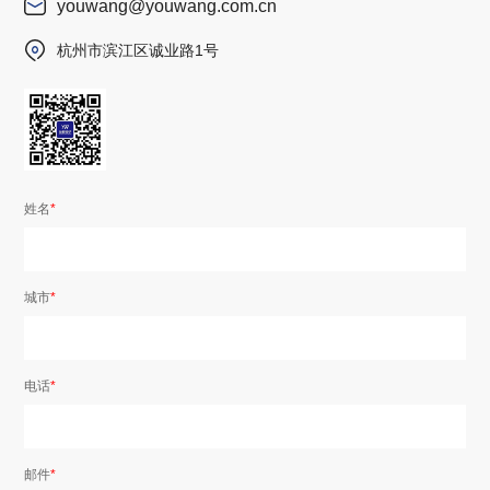
youwang@youwang.com.cn
杭州市滨江区诚业路1号
姓名
*
城市
*
电话
*
邮件
*