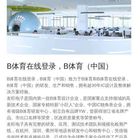
B体育在线登录，B体育（中国）
B体育在线登录，B体育（中国）致力于B体育和B体育在线登录，
B体育（中国）的研发、生产和销售，拥有超30年IC设计及整体解
决方案经验。
友旺电子是国内第一批B体育设计企业，是国家重点支持领域的高
新技术企业、国家专精特新“小巨人”企业、中国IC独角兽企业，拥
有省级B体育研发中心，创立自有品牌YW，曾获得浙江省名牌产
品、市出口名牌等荣誉，区政府质量奖等荣誉称号。
友旺电子具有完整的研发、应用、测试技术团队和规模化检测产
线，在杭州、深圳、衢州等地设有研发中心和销售中心，凭借领
先的技术和卓越的品质，已成功为全球数千家企业提供了产品及