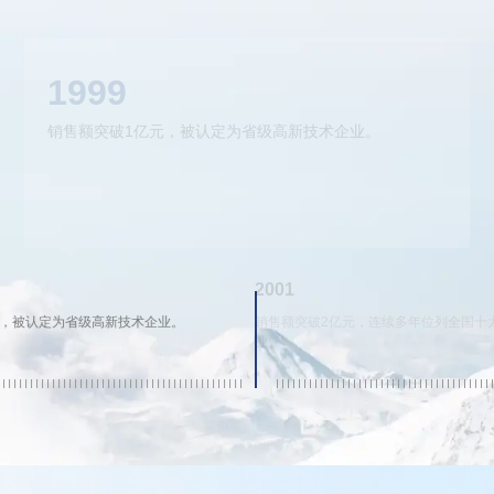
2001
2001
销售额突破2亿元，连续多年位列全国十大B体育设计企
业。
2005
销售额突破
个国家和地