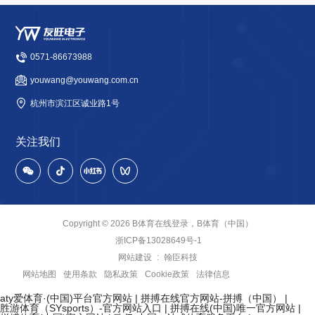
0571-86673988
youwang@youwang.com.cn
杭州市滨江区诚业路1号
关注我们
Copyright © 2026 B体育在线登录，B体育（中国）
浙ICP备13028649号-1
网站建设
:
翰臣科技
网站地图
使用条款
隐私政策
Cookie政策
法律信息
aty爱体育·(中国)平台官方网站
|
拼搏在线官方网站-拼搏（中国）
|
胜游体育（SYsports）-官方网站入口
|
拼搏在线(中国)唯一官方网站
|