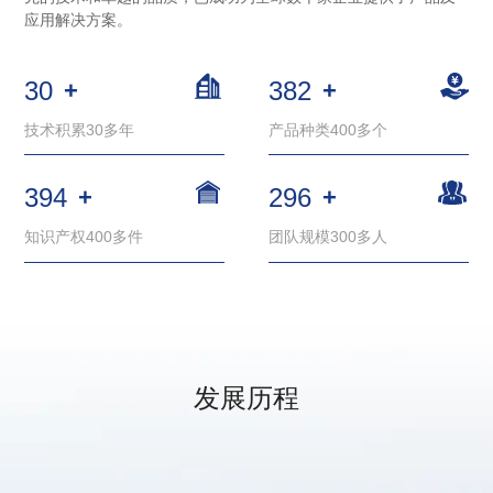
应用解决方案。
30
400
+
+
技术积累30多年
产品种类400多个
400
300
+
+
知识产权400多件
团队规模300多人
发展历程