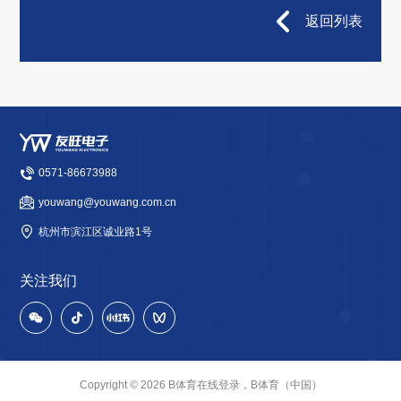
返回列表
0571-86673988
youwang@youwang.com.cn
杭州市滨江区诚业路1号
关注我们
Copyright © 2026 B体育在线登录，B体育（中国）