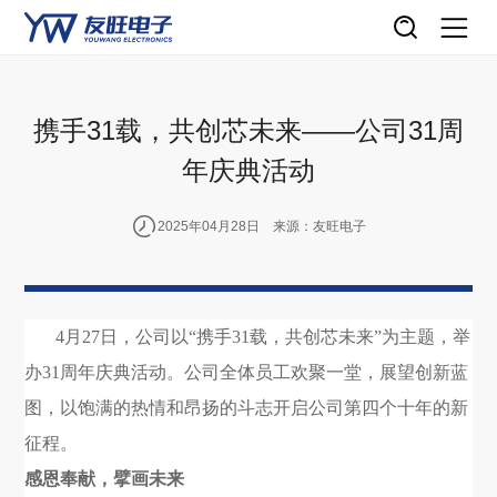
携手31载，共创芯未来——公司31周
年庆典活动
2025年04月28日
来源：友旺电子
4月27日，公司以“携手31载，共创芯未来”为主题，举
办31周年庆典活动。公司全体员工欢聚一堂，展望创新蓝
图，以饱满的热情和昂扬的斗志开启公司第四个十年的新
征程。
感恩奉献，擘画未来