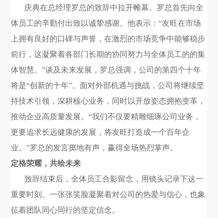
庆典在总经理罗总的致辞中拉开帷幕。罗总首先向全
体员工的辛勤付出致以诚挚感谢。他表示：“友旺在市场
上拥有良好的口碑与声誉，在激烈的市场竞争中能够稳步
前行，这凝聚着各部门长期的协同努力与全体员工的的集
体智慧。”谈及未来发展，罗总强调，公司的第四个十年
将是“创新的十年”。面对外部机遇与挑战，公司将继续坚
持技术引领，深耕核心业务，同时以开放姿态拥抱变革，
推动企业高质量发展。“我们不仅要精雕细琢公司业务，
更要追求长远健康的发展，将友旺打造成一个百年企
业。”罗总的发言掷地有声，赢得全场热烈掌声。
定格荣耀，共绘未来
致辞结束后，全体员工合影留念，用镜头记录下这一
重要时刻。一张张笑脸凝聚着对公司的热爱与信心，也象
征着团队同心同行的坚定信念。