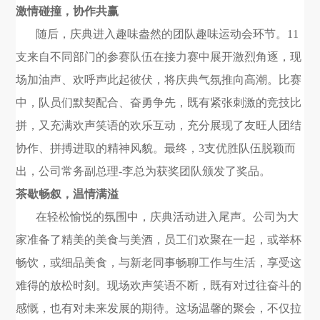
激情碰撞，协作共赢
随后，庆典进入趣味盎然的团队趣味运动会环节。11
支来自不同部门的参赛队伍在接力赛中展开激烈角逐，现
场加油声、欢呼声此起彼伏，将庆典气氛推向高潮。比赛
中，队员们默契配合、奋勇争先，既有紧张刺激的竞技比
拼，又充满欢声笑语的欢乐互动，充分展现了友旺人团结
协作、拼搏进取的精神风貌。最终，3支优胜队伍脱颖而
出，公司常务副总理-李总为获奖团队颁发了奖品。
茶歇畅叙，温情满溢
在轻松愉悦的氛围中，庆典活动进入尾声。公司为大
家准备了精美的美食与美酒，员工们欢聚在一起，或举杯
畅饮，或细品美食，与新老同事畅聊工作与生活，享受这
难得的放松时刻。现场欢声笑语不断，既有对过往奋斗的
感慨，也有对未来发展的期待。这场温馨的聚会，不仅拉