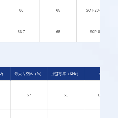
80
65
SOT-23-6L
66.7
65
S0P-8
)
最大占空比（%）
振荡频率（KHz）
封装
57
61
DIP-8