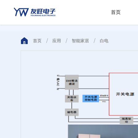
首页
AC/DC电路
电动自行车
首页
应用
智能家居
白电
DC/DC电路
AC/DC控制器
电池充电器
漏电保护
运放电路
智能家居
漏电保护电路
计算机
其它电路
射频电路
储能
B体育在线登录，B体育（中
通讯
国）
多媒体
B体育在线登录，B体育（中