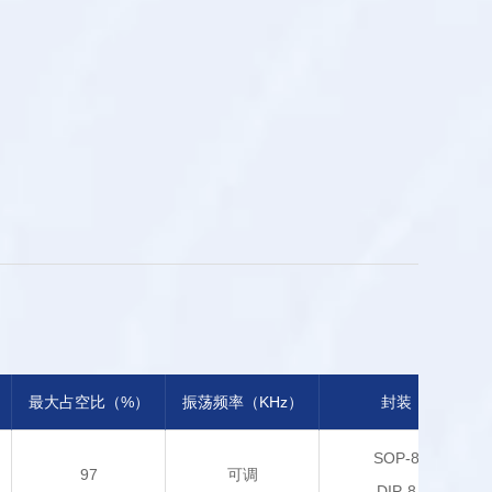
最大占空比（%）
振荡频率（KHz）
封装
SOP-8
97
可调
DIP-8