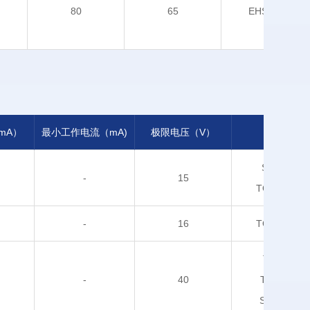
80
65
EHSOP-6
mA）
最小工作电流（mA)
极限电压（V）
封装
S0T-223
-
15
TO-252-2L
-
16
TO-263-5L
TO-220
-
40
TO-220F
S0T--223