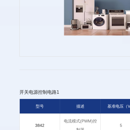
国）（晶圆）
开关电源控制电路1
型号
描述
基准电压（
电流模式(PWM)控
3842
5
制器