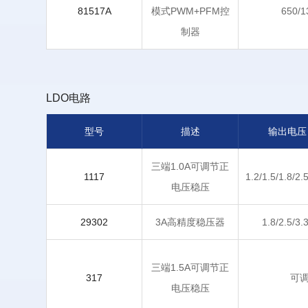
81517A
模式PWM+PFM控
650/1
制器
LDO电路
型号
描述
输出电压
三端1.0A可调节正
1117
1.2/1.5/1.8/2.
电压稳压
29302
3A高精度稳压器
1.8/2.5/3.
三端1.5A可调节正
317
可
电压稳压