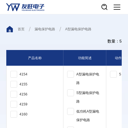
首页
漏电保护电路
A型漏电保护电路
数量：5
产品名称
功能简述
动作电
4154
A型漏电保护电
5
路
4155
S型漏电保护电
4156
路
4159
低功耗A型漏电
4160
保护电路