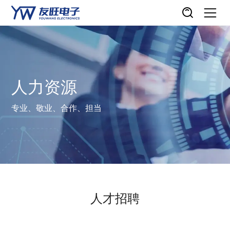
人力资源
专业、敬业、合作、担当
人才招聘