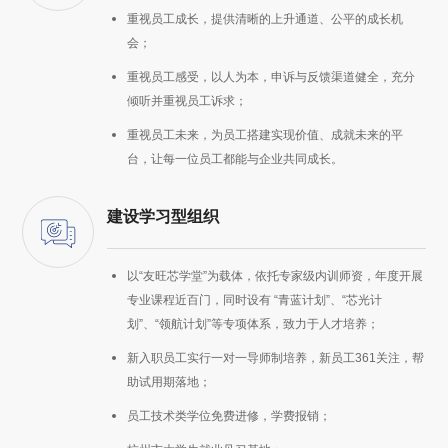
重视员工成长，提供清晰的上升通道、公平的成长机
会；
重视员工感受，以人为本，申诉与反馈渠道健全，充分
倾听并重视员工诉求；
重视员工未来，为员工搭建实现价值、成就未来的平
台，让每一位员工都能与企业共同成长。
建设学习型组织
以“友旺芯学堂”为载体，依托专家级内训师资，年度开展
专业课程近百门，同时设有 “青蓝计划”、“芯光计
划”、“领航计划”等专项体系，致力于人才培养；
新入职员工实行一对一导师制培养，新员工361关注，帮
助试用期落地；
员工技术类学位免费进修，学费报销；