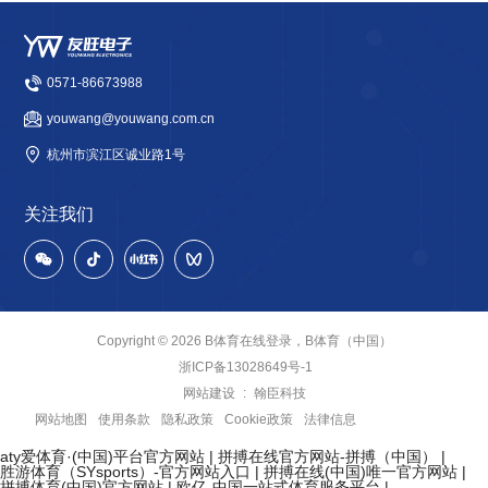
0571-86673988
youwang@youwang.com.cn
杭州市滨江区诚业路1号
关注我们
Copyright © 2026 B体育在线登录，B体育（中国）
浙ICP备13028649号-1
网站建设
:
翰臣科技
网站地图
使用条款
隐私政策
Cookie政策
法律信息
aty爱体育·(中国)平台官方网站
|
拼搏在线官方网站-拼搏（中国）
|
胜游体育（SYsports）-官方网站入口
|
拼搏在线(中国)唯一官方网站
|
拼搏体育(中国)官方网站
|
欧亿-中国一站式体育服务平台
|