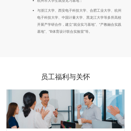
杭州市大学生就业见习基地；
与浙江大学、西安电子科技大学、合肥工业大学、杭州
电子科技大学、中国计量大学、黑龙江大学等多所高校
开展产学研合作，建立“就业实习基地”、“产教融合实践
基地”、“B体育设计联合实验室”等。
员工福利与关怀